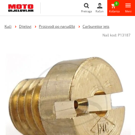
0
Pretraga
Račun
Košarica
Meni
Pretraga
Kući
Dijelovi
Proizvodi po narudžbi
Carburettor jets
Naš kod:
P13187