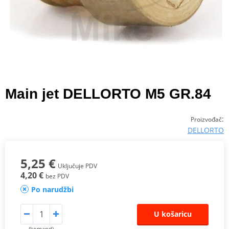
Main jet DELLORTO M5 GR.84
:
Proizvođač
DELLORTO
5,25 €
Uključuje PDV
4,20 €
bez PDV
Po narudžbi
U košaricu
(komand)