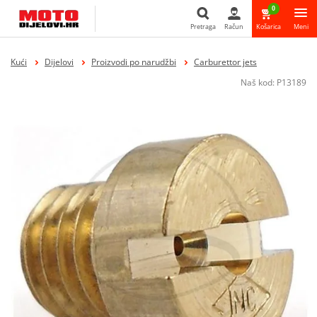
0
Pretraga
Račun
Košarica
Meni
Pretraga
Kući
Dijelovi
Proizvodi po narudžbi
Carburettor jets
Naš kod:
P13189