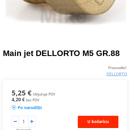
Main jet DELLORTO M5 GR.88
:
Proizvođač
DELLORTO
5,25 €
Uključuje PDV
4,20 €
bez PDV
Po narudžbi
U košaricu
(komand)