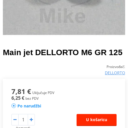
Main jet DELLORTO M6 GR 125
:
Proizvođač
DELLORTO
7,81 €
Uključuje PDV
6,25 €
bez PDV
Po narudžbi
U košaricu
(komand)