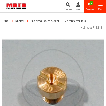
0
Pretraga
Račun
Košarica
Meni
Pretraga
Kući
Dijelovi
Proizvodi po narudžbi
Carburettor jets
Naš kod:
P13218