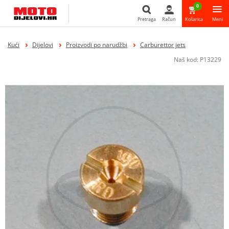
0
Pretraga
Račun
Košarica
Meni
Pretraga
Kući
Dijelovi
Proizvodi po narudžbi
Carburettor jets
Naš kod:
P13229