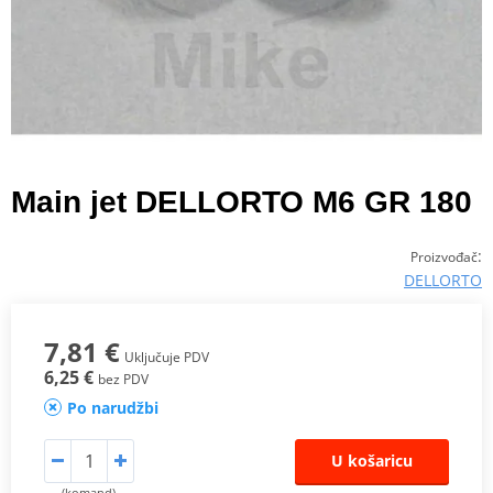
Main jet DELLORTO M6 GR 180
:
Proizvođač
DELLORTO
7,81 €
Uključuje PDV
6,25 €
bez PDV
Po narudžbi
U košaricu
(komand)