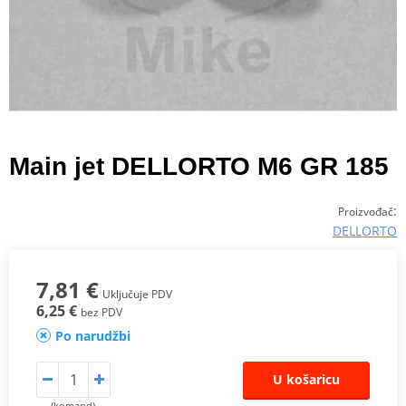
Main jet DELLORTO M6 GR 185
:
Proizvođač
DELLORTO
7,81 €
Uključuje PDV
6,25 €
bez PDV
Po narudžbi
U košaricu
(komand)