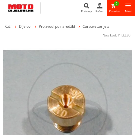
0
Pretraga
Račun
Košarica
Meni
Pretraga
Kući
Dijelovi
Proizvodi po narudžbi
Carburettor jets
Naš kod:
P13230