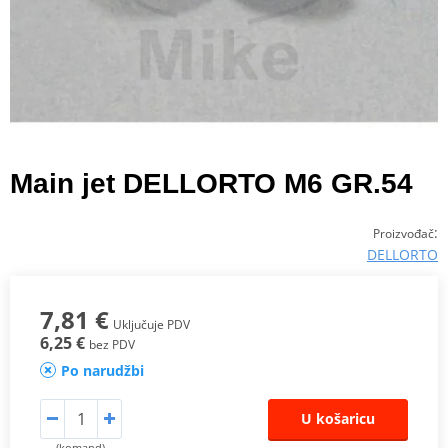
Main jet DELLORTO M6 GR.54
:
Proizvođač
DELLORTO
7,81 €
Uključuje PDV
6,25 €
bez PDV
Po narudžbi
U košaricu
(komand)