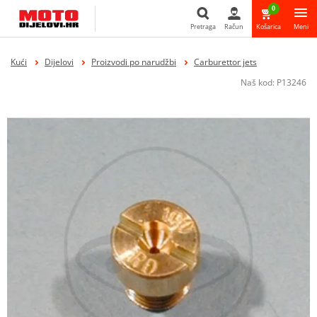
0
Pretraga
Račun
Košarica
Meni
Pretraga
Kući
Dijelovi
Proizvodi po narudžbi
Carburettor jets
Naš kod:
P13246