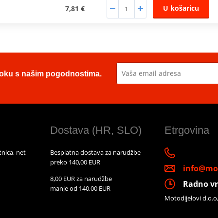
U košaricu
7,81 €
u toku s našim pogodnostima.
Dostava (HR, SLO)
Etrgovina
nica, net
Besplatna dostava za narudžbe
preko 140,00 EUR
info@mot
8,00 EUR za narudžbe
Radno vr
manje od 140,00 EUR
Motodijelovi d.o.o