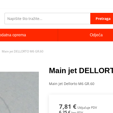
Pretraga
odatna oprema
Odjeća
Main jet DELLORTO M6 GR.60
Main jet DELLOR
Main jet Dellorto M6 GR.60
7,81 €
Uključuje PDV
6,25 €
bez PDV