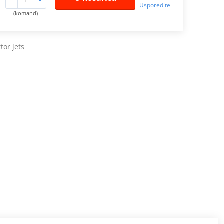
Usporedite
(komand)
tor jets