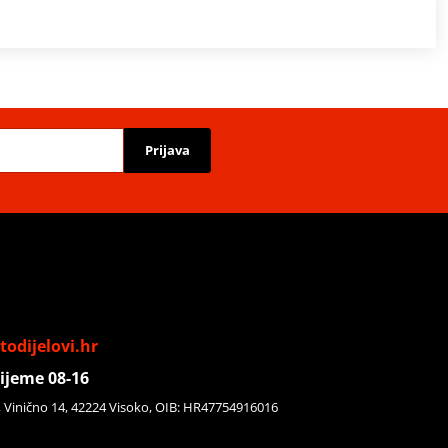
Prijava
odijelovi.hr
ijeme 08-16
, Vinično 14, 42224 Visoko, OIB: HR47754916016