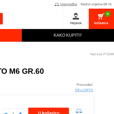
Usporedba
Radno vrijeme 08-16
0
PRIJAVA
KOŠARICA
KAKO KUPITI?
Naš kod:
P13249
TO M6 GR.60
:
Proizvođač
DELLORTO
U košaricu