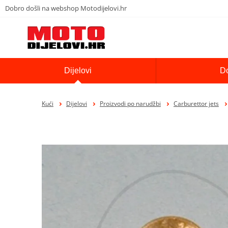
Dobro došli na webshop Motodijelovi.hr
Dijelovi
D
Kući
Dijelovi
Proizvodi po narudžbi
Carburettor jets