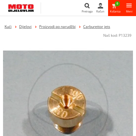
0
Pretraga
Račun
Košarica
Meni
Pretraga
Kući
Dijelovi
Proizvodi po narudžbi
Carburettor jets
Naš kod:
P13239