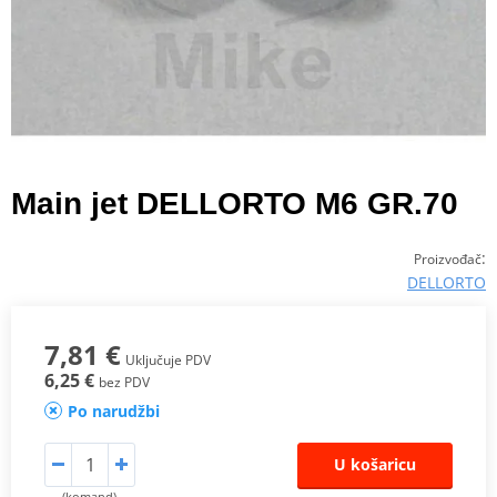
Main jet DELLORTO M6 GR.70
:
Proizvođač
DELLORTO
7,81 €
Uključuje PDV
6,25 €
bez PDV
Po narudžbi
U košaricu
(komand)