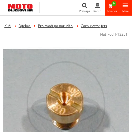
0
Pretraga
Račun
Košarica
Meni
Pretraga
Kući
Dijelovi
Proizvodi po narudžbi
Carburettor jets
Naš kod:
P13251