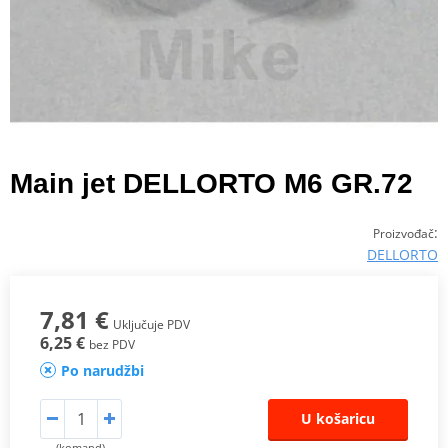
Main jet DELLORTO M6 GR.72
:
Proizvođač
DELLORTO
7,81 €
Uključuje PDV
6,25 €
bez PDV
Po narudžbi
U košaricu
(komand)