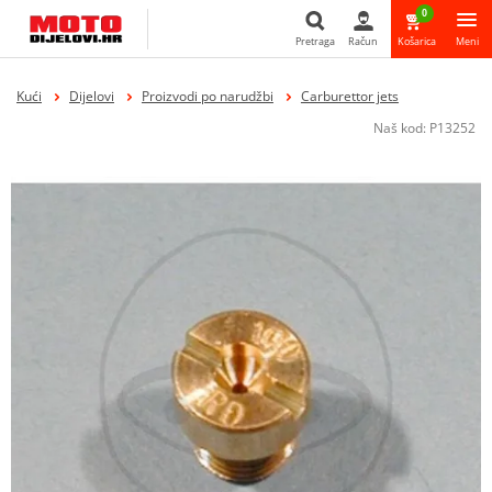
0
Pretraga
Račun
Košarica
Meni
Pretraga
Kući
Dijelovi
Proizvodi po narudžbi
Carburettor jets
Naš kod:
P13252