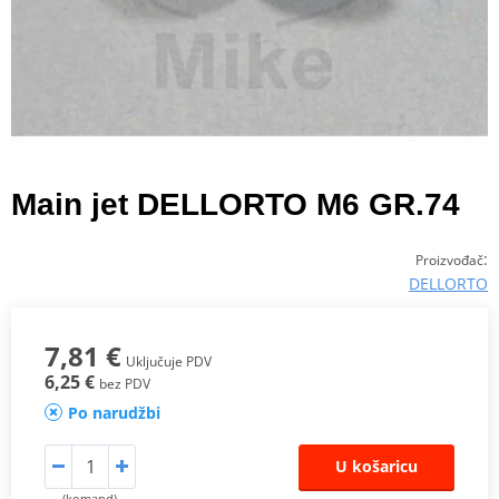
Main jet DELLORTO M6 GR.74
:
Proizvođač
DELLORTO
7,81 €
Uključuje PDV
6,25 €
bez PDV
Po narudžbi
U košaricu
(komand)