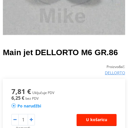
Main jet DELLORTO M6 GR.86
:
Proizvođač
DELLORTO
7,81 €
Uključuje PDV
6,25 €
bez PDV
Po narudžbi
U košaricu
(komand)