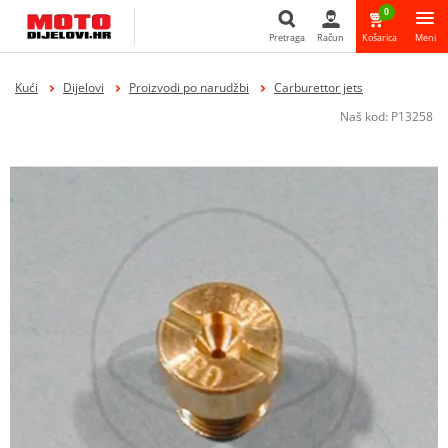
0
Pretraga
Račun
Košarica
Meni
Pretraga
Kući
Dijelovi
Proizvodi po narudžbi
Carburettor jets
Naš kod:
P13258