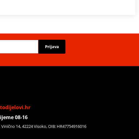
Prijava
odijelovi.hr
ijeme 08-16
, Vinično 14, 42224 Visoko, OIB: HR47754916016