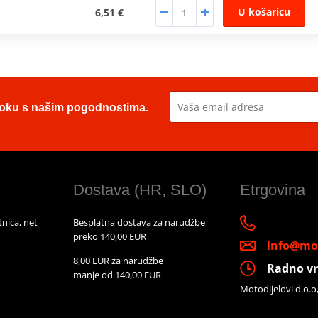
U košaricu
6,51 €
u toku s našim pogodnostima.
Dostava (HR, SLO)
Etrgovina
nica, net
Besplatna dostava za narudžbe
preko 140,00 EUR
info@mot
8,00 EUR za narudžbe
Radno vr
manje od 140,00 EUR
Motodijelovi d.o.o