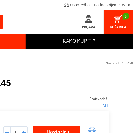
Usporedba
Radno vrijeme 08-16
0
PRIJAVA
KOŠARICA
KAKO KUPITI?
Naš kod:
P13268
145
:
Proizvođač
JMT
U košaricu