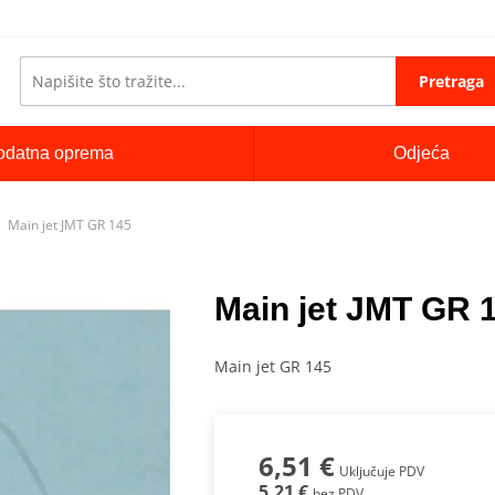
Pretraga
odatna oprema
Odjeća
Main jet JMT GR 145
Main jet JMT GR 
Main jet GR 145
6,51 €
Uključuje PDV
5,21 €
bez PDV