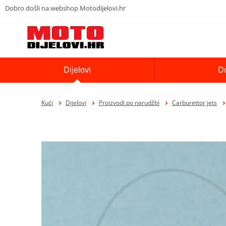
Dobro došli na webshop Motodijelovi.hr
Dijelovi
D
Kući
Dijelovi
Proizvodi po narudžbi
Carburettor jets