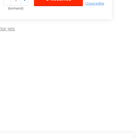
Usporedite
(komand)
tor jets