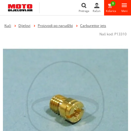
0
Pretraga
Račun
Košarica
Meni
Pretraga
Kući
Dijelovi
Proizvodi po narudžbi
Carburettor jets
Naš kod:
P13310