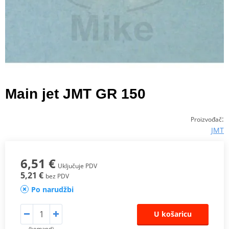
Main jet JMT GR 150
:
Proizvođač
JMT
6,51 €
Uključuje PDV
5,21 €
bez PDV
Po narudžbi
U košaricu
(komand)