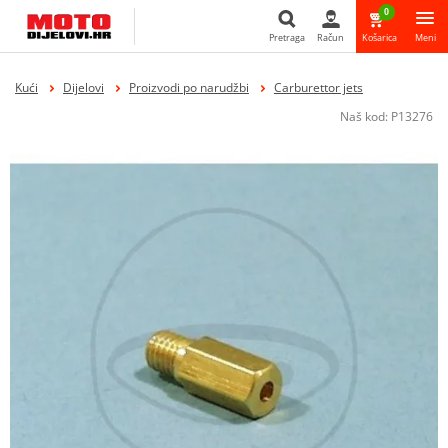
0
Pretraga
Račun
Košarica
Meni
Pretraga
Kući
Dijelovi
Proizvodi po narudžbi
Carburettor jets
Naš kod:
P13276