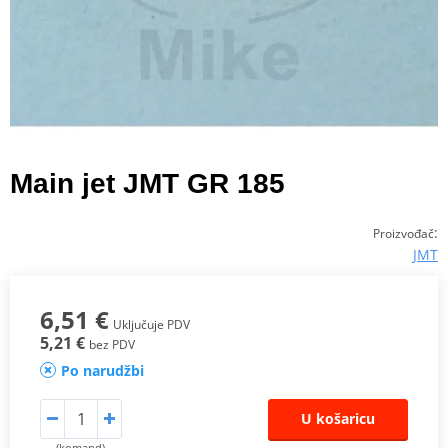
Main jet JMT GR 185
:
Proizvođač
JMT
6,51 €
Uključuje PDV
5,21 €
bez PDV
Po narudžbi
U košaricu
(komand)