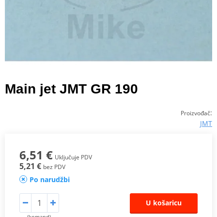
Main jet JMT GR 190
:
Proizvođač
JMT
6,51 €
Uključuje PDV
5,21 €
bez PDV
Po narudžbi
U košaricu
(komand)