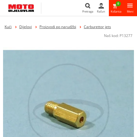
0
Pretraga
Račun
Košarica
Meni
Pretraga
Kući
Dijelovi
Proizvodi po narudžbi
Carburettor jets
Naš kod:
P13277