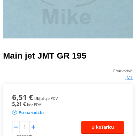
Main jet JMT GR 195
:
Proizvođač
JMT
6,51 €
Uključuje PDV
5,21 €
bez PDV
Po narudžbi
U košaricu
(komand)