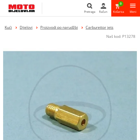
0
Pretraga
Račun
Košarica
Meni
Pretraga
Kući
Dijelovi
Proizvodi po narudžbi
Carburettor jets
Naš kod:
P13278