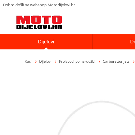
Dobro došli na webshop Motodijelovi.hr
Dijelovi
D
Kući
Dijelovi
Proizvodi po narudžbi
Carburettor jets