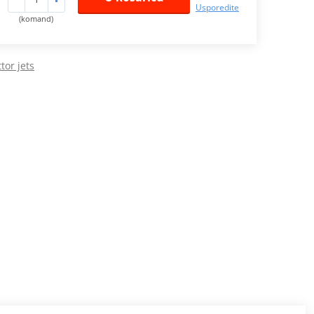
Usporedite
(komand)
tor jets