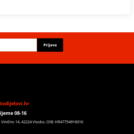
Prijava
odijelovi.hr
ijeme 08-16
, Vinično 14, 42224 Visoko, OIB: HR47754916016