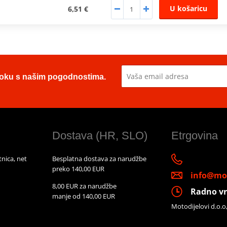
U košaricu
6,51 €
u toku s našim pogodnostima.
Dostava (HR, SLO)
Etrgovina
nica, net
Besplatna dostava za narudžbe
preko 140,00 EUR
info@mot
8,00 EUR za narudžbe
Radno vr
manje od 140,00 EUR
Motodijelovi d.o.o