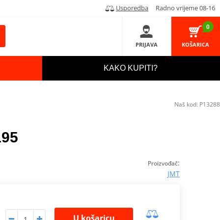
Usporedba
Radno vrijeme 08-16
0
PRIJAVA
KOŠARICA
KAKO KUPITI?
Naš kod:
P13288
195
:
Proizvođač
JMT
U košaricu