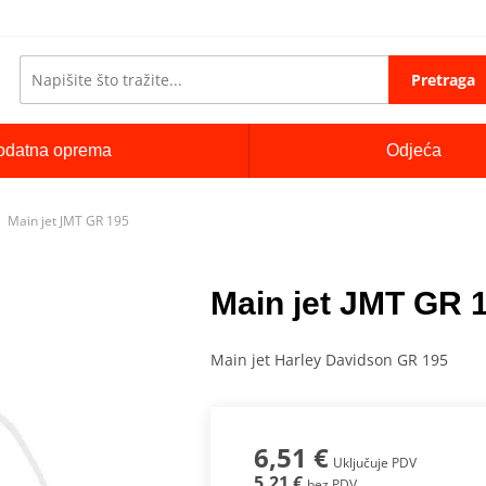
Pretraga
odatna oprema
Odjeća
Main jet JMT GR 195
Main jet JMT GR 
Main jet Harley Davidson GR 195
6,51 €
Uključuje PDV
5,21 €
bez PDV