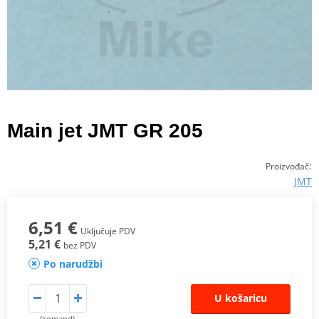
Main jet JMT GR 205
:
Proizvođač
JMT
6,51 €
Uključuje PDV
5,21 €
bez PDV
Po narudžbi
U košaricu
(komand)