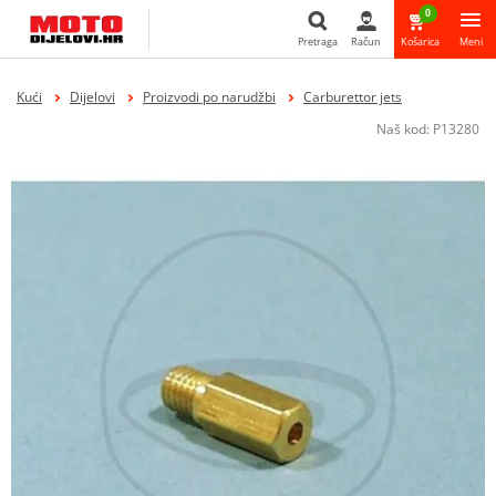
0
Pretraga
Račun
Košarica
Meni
Pretraga
Kući
Dijelovi
Proizvodi po narudžbi
Carburettor jets
Naš kod:
P13280