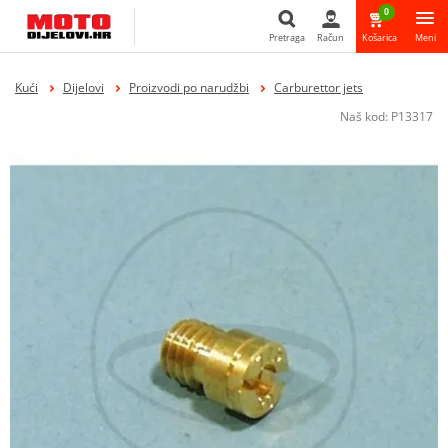
0
Pretraga
Račun
Košarica
Meni
Pretraga
Kući
Dijelovi
Proizvodi po narudžbi
Carburettor jets
Naš kod:
P13317