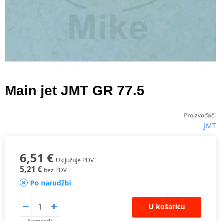
Main jet JMT GR 77.5
:
Proizvođač
JMT
6,51 €
Uključuje PDV
5,21 €
bez PDV
Po narudžbi
U košaricu
(komand)