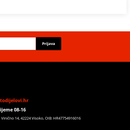
Prijava
odijelovi.hr
ijeme 08-16
, Vinično 14, 42224 Visoko, OIB: HR47754916016