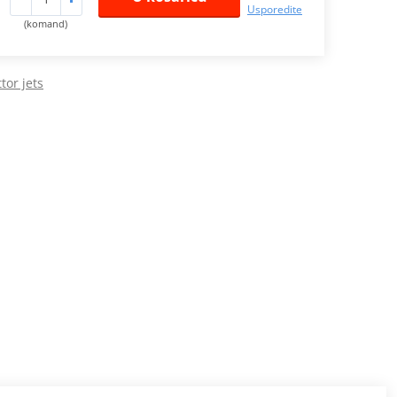
Usporedite
(komand)
tor jets