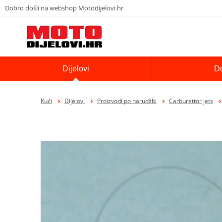
Dobro došli na webshop Motodijelovi.hr
Dijelovi
D
Kući
Dijelovi
Proizvodi po narudžbi
Carburettor jets