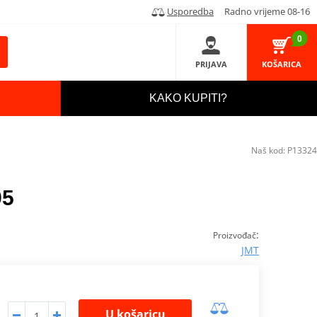
Usporedba
Radno vrijeme 08-16
0
PRIJAVA
KOŠARICA
KAKO KUPITI?
Naš kod:
P13324
95
:
Proizvođač
JMT
U košaricu