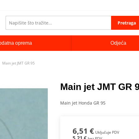
Pretraga
odatna oprema
Odjeća
Main jet JMT GR 95
Main jet JMT GR 
Main jet Honda GR 95
6,51 €
Uključuje PDV
5,21 €
bez PDV