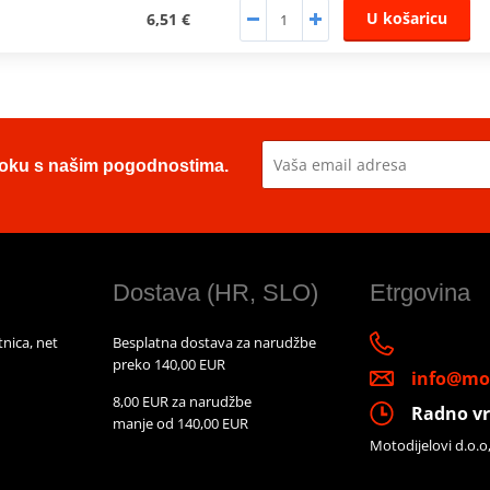
U košaricu
6,51 €
u toku s našim pogodnostima.
Dostava (HR, SLO)
Etrgovina
nica, net
Besplatna dostava za narudžbe
preko 140,00 EUR
info@mot
8,00 EUR za narudžbe
Radno vr
manje od 140,00 EUR
Motodijelovi d.o.o