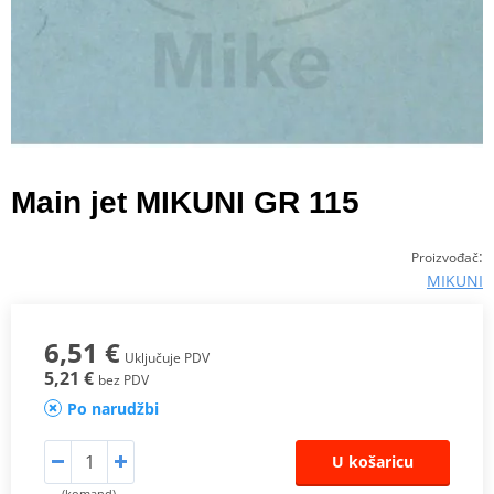
Main jet MIKUNI GR 115
:
Proizvođač
MIKUNI
6,51 €
Uključuje PDV
5,21 €
bez PDV
Po narudžbi
U košaricu
(komand)