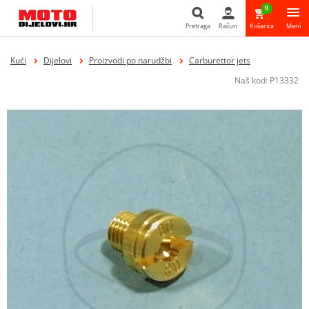
0
Pretraga
Račun
Košarica
Meni
Pretraga
Kući
Dijelovi
Proizvodi po narudžbi
Carburettor jets
Naš kod:
P13332