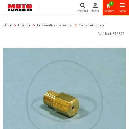
0
Pretraga
Račun
Košarica
Meni
Pretraga
Kući
Dijelovi
Proizvodi po narudžbi
Carburettor jets
Naš kod:
P13373