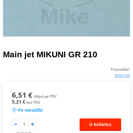
Main jet MIKUNI GR 210
:
Proizvođač
MIKUNI
6,51 €
Uključuje PDV
5,21 €
bez PDV
Po narudžbi
U košaricu
(komand)