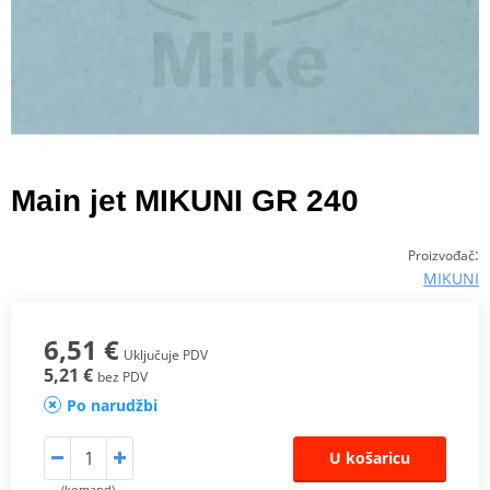
Main jet MIKUNI GR 240
:
Proizvođač
MIKUNI
6,51 €
Uključuje PDV
5,21 €
bez PDV
Po narudžbi
U košaricu
(komand)