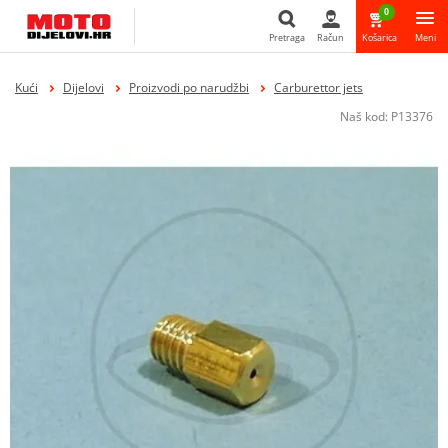
0
Pretraga
Račun
Košarica
Meni
Pretraga
Kući
Dijelovi
Proizvodi po narudžbi
Carburettor jets
Naš kod:
P13376