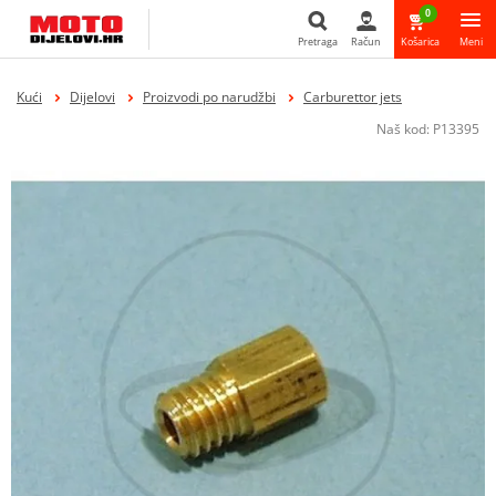
0
Pretraga
Račun
Košarica
Meni
Pretraga
Kući
Dijelovi
Proizvodi po narudžbi
Carburettor jets
Naš kod:
P13395