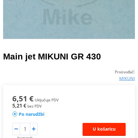
Main jet MIKUNI GR 430
:
Proizvođač
MIKUNI
6,51 €
Uključuje PDV
5,21 €
bez PDV
Po narudžbi
U košaricu
(komand)