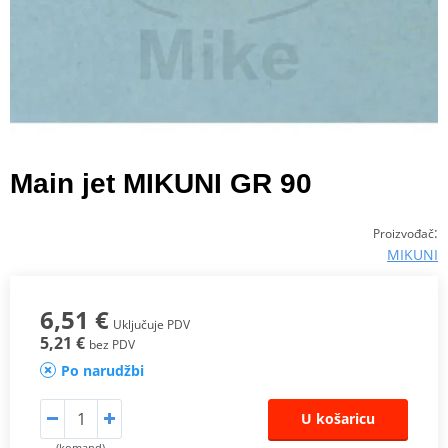
Main jet MIKUNI GR 90
:
Proizvođač
MIKUNI
6,51 €
Uključuje PDV
5,21 €
bez PDV
Po narudžbi
U košaricu
(komand)