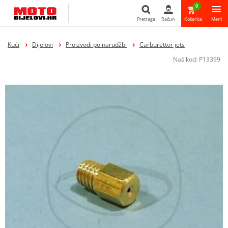
0
Pretraga
Račun
Košarica
Meni
Pretraga
Kući
Dijelovi
Proizvodi po narudžbi
Carburettor jets
Naš kod:
P13399