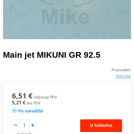
Main jet MIKUNI GR 92.5
:
Proizvođač
MIKUNI
6,51 €
Uključuje PDV
5,21 €
bez PDV
Po narudžbi
U košaricu
(komand)