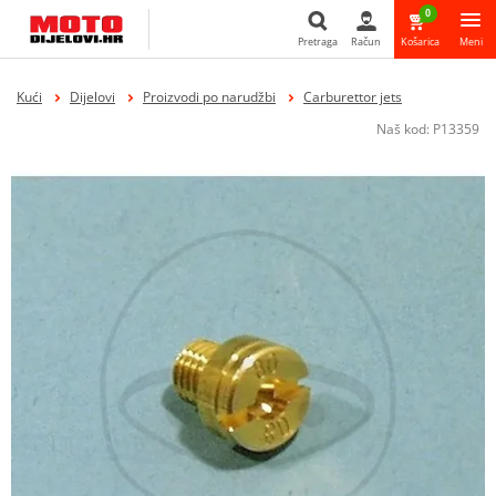
0
Pretraga
Račun
Košarica
Meni
Pretraga
Kući
Dijelovi
Proizvodi po narudžbi
Carburettor jets
Naš kod:
P13359