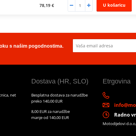
U košaricu
78,19 €
u toku s našim pogodnostima.
Dostava (HR, SLO)
Etrgovina
nica, net
Besplatna dostava za narudžbe
preko 140,00 EUR
info@mot
8,00 EUR za narudžbe
Radno vr
manje od 140,00 EUR
Motodijelovi d.o.o