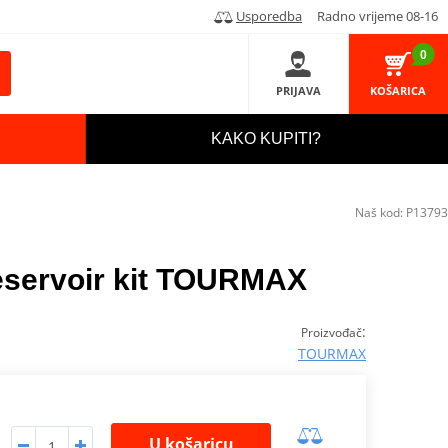
Usporedba
Radno vrijeme 08-16
0
PRIJAVA
KOŠARICA
KAKO KUPITI?
Naš kod:
P13793
reservoir kit TOURMAX
:
Proizvođač
TOURMAX
U košaricu