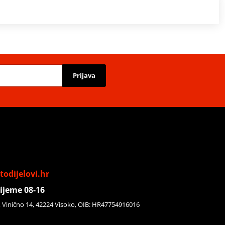
Prijava
odijelovi.hr
ijeme 08-16
, Vinično 14, 42224 Visoko, OIB: HR47754916016