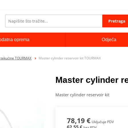
Pretraga
odatna oprema
Odjeća
e tekućine TOURMAX
Master cylinder reservoir kit TOURMAX
Master cylinder 
Master cylinder reservoir kit
78,19 €
Uključuje PDV
62,55 €
bez PDV