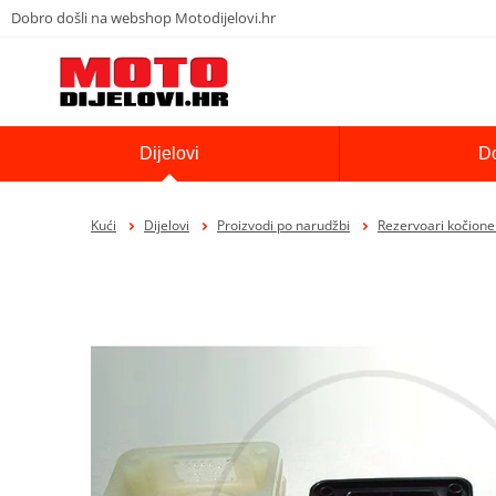
Dobro došli na webshop Motodijelovi.hr
Dijelovi
D
Kući
Dijelovi
Proizvodi po narudžbi
Rezervoari kočion