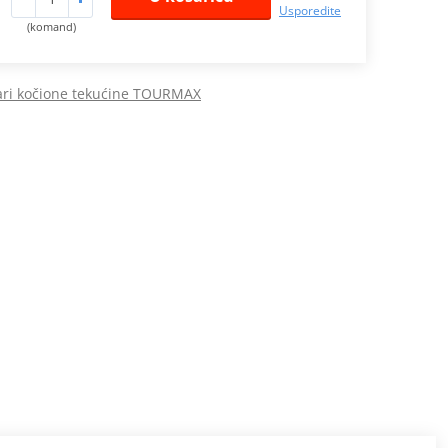
Usporedite
(komand)
ari kočione tekućine TOURMAX