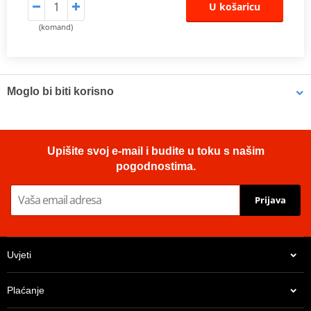
U košaricu
(komand)
Moglo bi biti korisno
Air valve puller MOTION STUFF
Upišite svoj e-mail i budite u toku s našim
pogodnostima.
Prijava
Uvjeti
Plaćanje