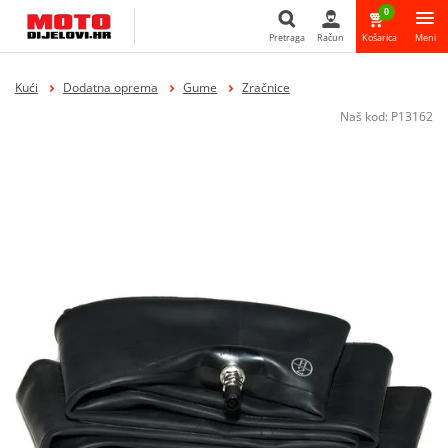
0
Pretraga
Račun
Košarica
Meni
Pretraga
Kući
Dodatna oprema
Gume
Zračnice
Naš kod:
P13162