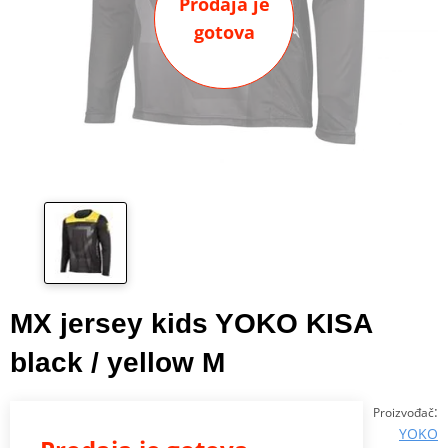
Prodaja je
gotova
MX jersey kids YOKO KISA
black / yellow M
:
Proizvođač
YOKO