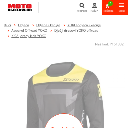
0
Pretraga
Račun
Košarica
Meni
Pretraga
Kući
Odjeća
Odjeća i kacige
YOKO odječa i kacige
Apparel Offroad YOKO
Dječji dresovi YOKO offroad
KISA jersey kids YOKO
Naš kod:
P161332