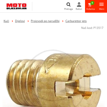
0
Pretraga
Račun
Košarica
Meni
Pretraga
Kući
Dijelovi
Proizvodi po narudžbi
Carburettor jets
Naš kod:
P13517