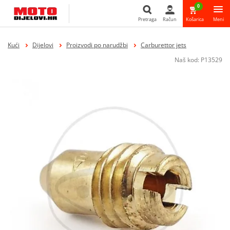
0
Pretraga
Račun
Košarica
Meni
Pretraga
Kući
Dijelovi
Proizvodi po narudžbi
Carburettor jets
Naš kod:
P13529