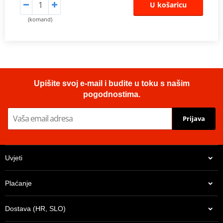
U košaricu
(komand)
Upišite svoj e-mail i budite u toku s našim
pogodnostima.
Prijava
Uvjeti
Plaćanje
Dostava (HR, SLO)