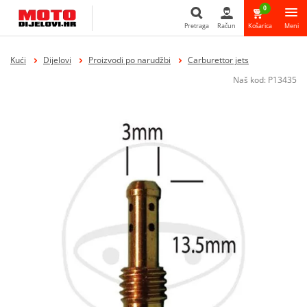
0
Pretraga
Račun
Košarica
Meni
Pretraga
Kući
Dijelovi
Proizvodi po narudžbi
Carburettor jets
Naš kod:
P13435