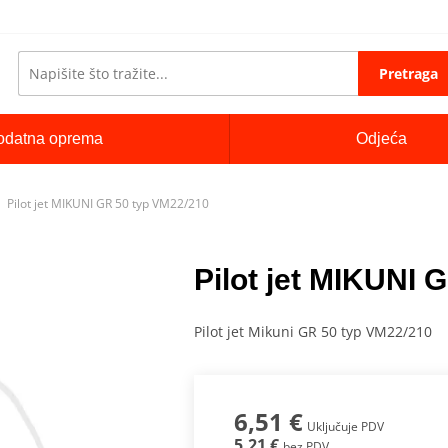
Pretraga
odatna oprema
Odjeća
Pilot jet MIKUNI GR 50 typ VM22/210
Pilot jet MIKUNI 
Pilot jet Mikuni GR 50 typ VM22/210
6,51 €
Uključuje PDV
5,21 €
bez PDV