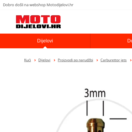
Dobro došli na webshop Motodijelovi.hr
Dijelovi
D
Kući
Dijelovi
Proizvodi po narudžbi
Carburettor jets