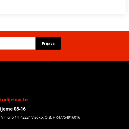
Prijava
odijelovi.hr
ijeme 08-16
, Vinično 14, 42224 Visoko, OIB: HR47754916016