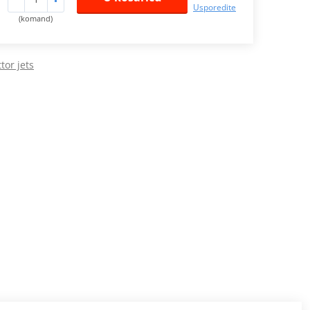
Usporedite
(komand)
tor jets