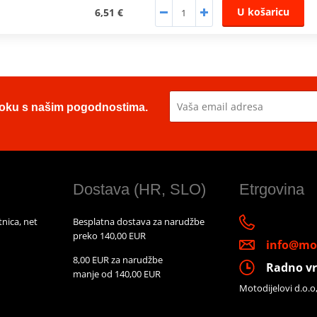
U košaricu
6,51 €
u toku s našim pogodnostima.
Dostava (HR, SLO)
Etrgovina
nica, net
Besplatna dostava za narudžbe
preko 140,00 EUR
info@mot
8,00 EUR za narudžbe
Radno vr
manje od 140,00 EUR
Motodijelovi d.o.o