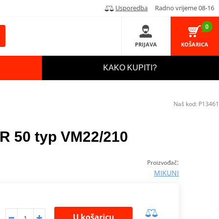
Usporedba
Radno vrijeme 08-16
0
PRIJAVA
KOŠARICA
KAKO KUPITI?
Naš kod:
P13461
GR 50 typ VM22/210
:
Proizvođač
MIKUNI
U košaricu