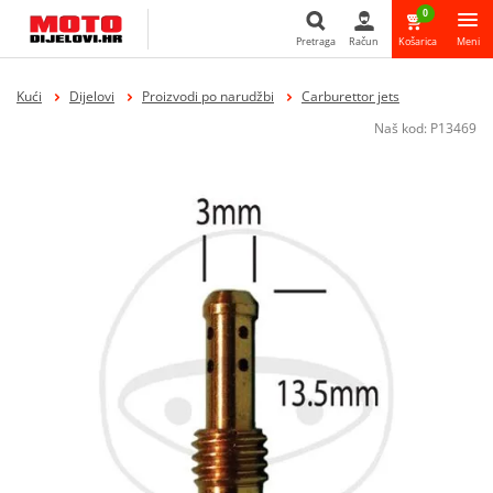
0
Pretraga
Račun
Košarica
Meni
Pretraga
Kući
Dijelovi
Proizvodi po narudžbi
Carburettor jets
Naš kod:
P13469