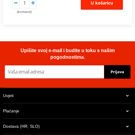
U košaricu
(komand)
Upišite svoj e-mail i budite u toku s našim
pogodnostima.
Prijava
Uvjeti
Plaćanje
Dostava (HR, SLO)