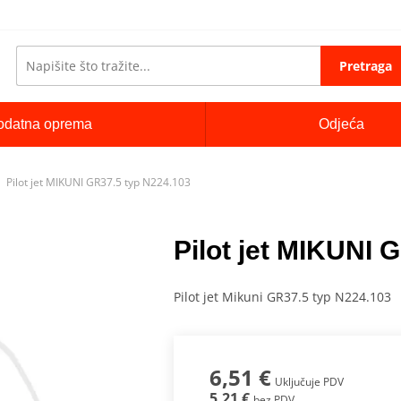
Pretraga
odatna oprema
Odjeća
Pilot jet MIKUNI GR37.5 typ N224.103
Pilot jet MIKUNI 
Pilot jet Mikuni GR37.5 typ N224.103
6,51 €
Uključuje PDV
5,21 €
bez PDV