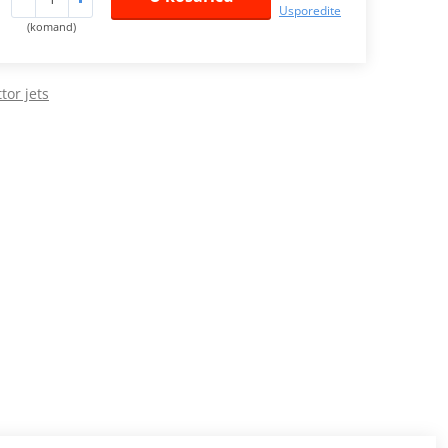
Usporedite
(komand)
tor jets