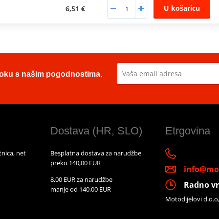
U košaricu
6,51 €
u toku s našim pogodnostima.
Dostava (HR, SLO)
Etrgovina
nica, net
Besplatna dostava za narudžbe
preko 140,00 EUR
info@mot
8,00 EUR za narudžbe
Radno vr
manje od 140,00 EUR
Motodijelovi d.o.o