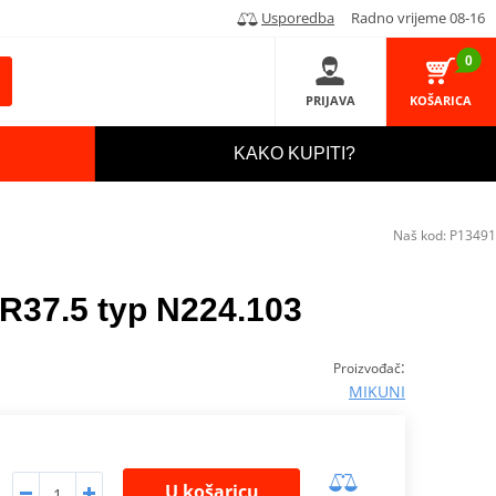
Usporedba
Radno vrijeme 08-16
0
PRIJAVA
KOŠARICA
KAKO KUPITI?
Naš kod:
P13491
GR37.5 typ N224.103
:
Proizvođač
MIKUNI
U košaricu