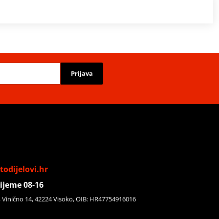
Prijava
odijelovi.hr
ijeme 08-16
, Vinično 14, 42224 Visoko, OIB: HR47754916016