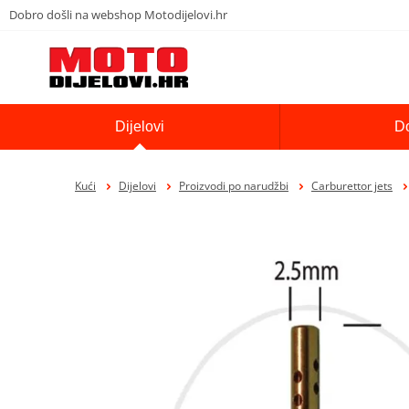
Dobro došli na webshop Motodijelovi.hr
Dijelovi
D
Kući
Dijelovi
Proizvodi po narudžbi
Carburettor jets