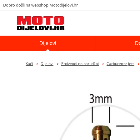
Dobro došli na webshop Motodijelovi.hr
Dijelovi
D
Kući
Dijelovi
Proizvodi po narudžbi
Carburettor jets