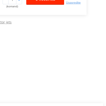
Usporedite
(komand)
tor jets