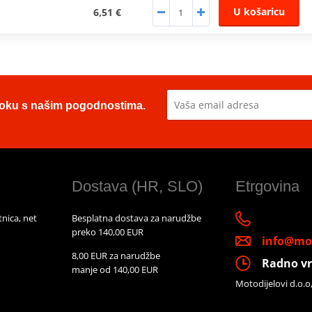
U košaricu
6,51 €
u toku s našim pogodnostima.
Dostava (HR, SLO)
Etrgovina
nica, net
Besplatna dostava za narudžbe
preko 140,00 EUR
info@mot
8,00 EUR za narudžbe
Radno vr
manje od 140,00 EUR
Motodijelovi d.o.o