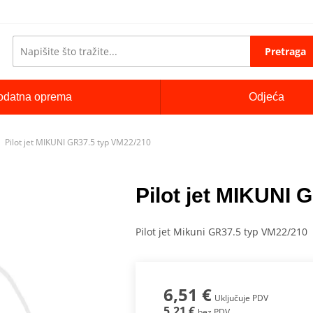
Pretraga
odatna oprema
Odjeća
Pilot jet MIKUNI GR37.5 typ VM22/210
Pilot jet MIKUNI 
Pilot jet Mikuni GR37.5 typ VM22/210
6,51 €
Uključuje PDV
5,21 €
bez PDV