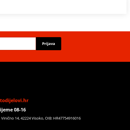
Prijava
odijelovi.hr
ijeme 08-16
, Vinično 14, 42224 Visoko, OIB: HR47754916016