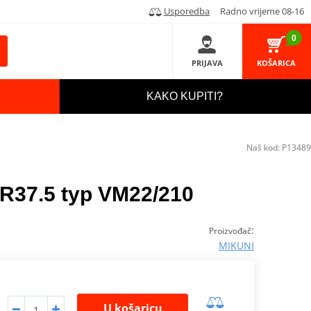
Usporedba
Radno vrijeme 08-16
0
PRIJAVA
KOŠARICA
KAKO KUPITI?
Naš kod:
P13489
GR37.5 typ VM22/210
:
Proizvođač
MIKUNI
U košaricu