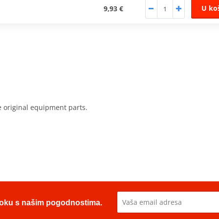
U ko
9,93 €
e original equipment parts.
u toku s našim pogodnostima.