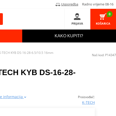
Usporedba
Radno vrijeme 08-16
0
PRIJAVA
KOŠARICA
KAKO KUPITI?
 K-TECH KYB DS-16-28-6.5/10.5 16mm
Naš kod:
P14347
-TECH KYB DS-16-28-
še informacija
:
Proizvođač
K-TECH