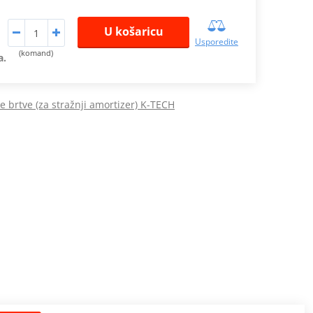
U košaricu
Usporedite
(komand)
a.
e brtve (za stražnji amortizer) K-TECH