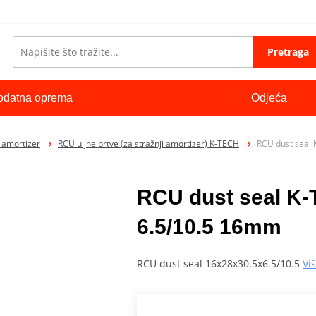
Pretraga
odatna oprema
Odjeća
i amortizer
RCU uljne brtve (za stražnji amortizer) K-TECH
RCU dust seal
RCU dust seal K
6.5/10.5 16mm
RCU dust seal 16x28x30.5x6.5/10.5
Vi