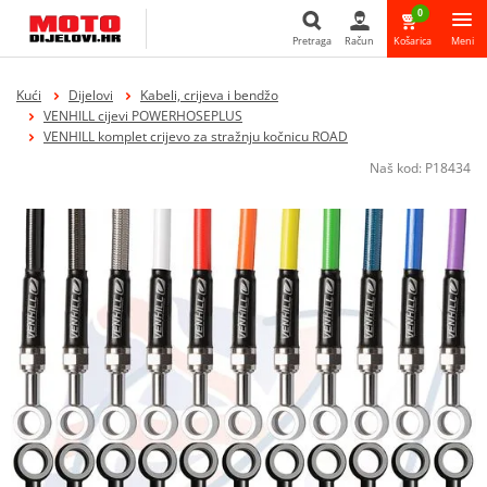
0
Pretraga
Račun
Košarica
Meni
Pretraga
Kući
Dijelovi
Kabeli, crijeva i bendžo
VENHILL cijevi POWERHOSEPLUS
VENHILL komplet crijevo za stražnju kočnicu ROAD
Naš kod:
P18434