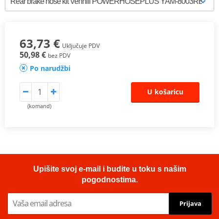
63,73 €
Uključuje PDV
50,98 €
bez PDV
Po narudžbi
U košaricu
(komand)
Upišite svoj e-mail i budite u toku s našim
pogodnostima.
Prijava