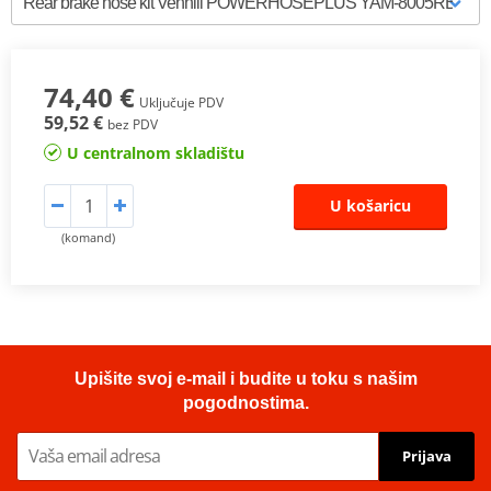
74,40 €
Uključuje PDV
59,52 €
bez PDV
U centralnom skladištu
U košaricu
(komand)
Upišite svoj e-mail i budite u toku s našim
pogodnostima.
Prijava