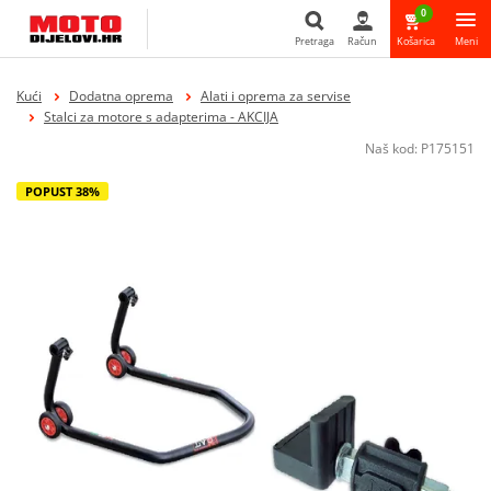
0
Pretraga
Račun
Košarica
Meni
Pretraga
Kući
Dodatna oprema
Alati i oprema za servise
Stalci za motore s adapterima - AKCIJA
Naš kod:
P175151
POPUST 38%