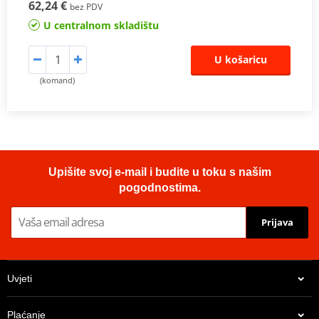
62,24 €
bez PDV
U centralnom skladištu
U košaricu
(komand)
Upišite svoj e-mail i budite u toku s našim
pogodnostima.
Prijava
Uvjeti
Plaćanje