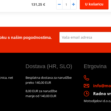
U košaricu
131,25 €
u toku s našim pogodnostima.
Dostava (HR, SLO)
Etrgovina
nica, net
Besplatna dostava za narudžbe
preko 140,00 EUR
info@mot
8,00 EUR za narudžbe
Radno vr
manje od 140,00 EUR
Motodijelovi d.o.o