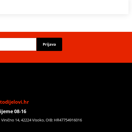
Prijava
odijelovi.hr
ijeme 08-16
, Vinično 14, 42224 Visoko, OIB: HR47754916016