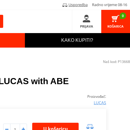
Usporedba
Radno vrijeme 08-16
0
PRIJAVA
KOŠARICA
KAKO KUPITI?
Naš kod:
P13668
t LUCAS with ABE
:
Proizvođač
LUCAS
U košaricu