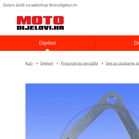
Dobro došli na webshop Motodijelovi.hr
Dijelovi
D
Kući
Dijelovi
Proizvodi po narudžbi
Seti za spuštanje 