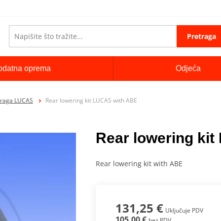
Pretraga
odatna oprema
Odjeća
straga LUCAS
Rear lowering kit LUCAS with ABE
Rear lowering ki
Rear lowering kit with ABE
131,25 €
Uključuje PDV
105,00 €
bez PDV