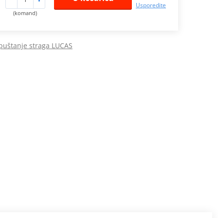
Usporedite
(komand)
spuštanje straga LUCAS