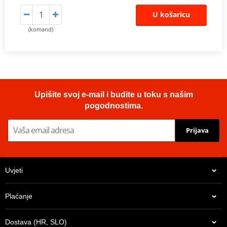
U košaricu
(komand)
Upišite svoj e-mail i budite u toku s našim
pogodnostima.
Prijava
Uvjeti
Plaćanje
Dostava (HR, SLO)