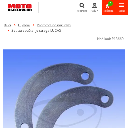
0
Pretraga
Račun
Košarica
Meni
Pretraga
Kući
Dijelovi
Proizvodi po narudžbi
Seti za spuštanje straga LUCAS
Naš kod:
P13669