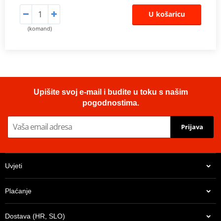
U košaricu
(komand)
Upišite svoj e-mail i budite u toku s našim
pogodnostima.
Prijava
Uvjeti
Plaćanje
Dostava (HR, SLO)