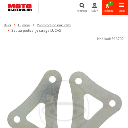
0
Pretraga
Račun
Košarica
Meni
Pretraga
Kući
Dijelovi
Proizvodi po narudžbi
Seti za podizanje straga LUCAS
Naš kod:
P13702