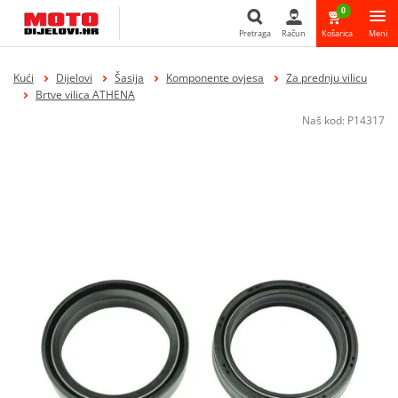
0
Pretraga
Račun
Košarica
Meni
Pretraga
Kući
Dijelovi
Šasija
Komponente ovjesa
Za prednju vilicu
Brtve vilica ATHENA
Naš kod:
P14317