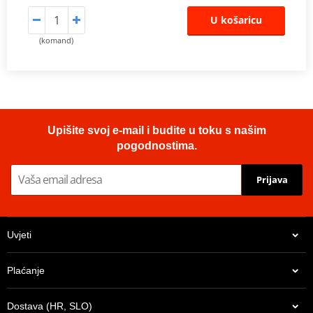
U košaricu
(komand)
Upišite svoj e-mail i budite u toku s našim
pogodnostima.
Prijava
Uvjeti
Plaćanje
Dostava (HR, SLO)