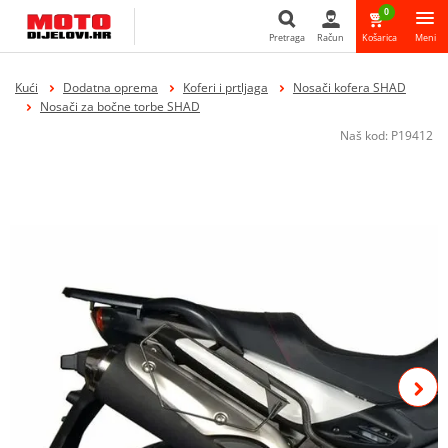
0
Pretraga
Račun
Košarica
Meni
Pretraga
Kući
Dodatna oprema
Koferi i prtljaga
Nosači kofera SHAD
Nosači za bočne torbe SHAD
Naš kod:
P19412