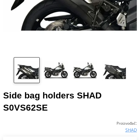
Side bag holders SHAD
S0VS62SE
:
Proizvođač
SHAD