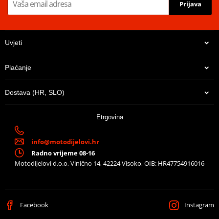
Prijava
Mounting sheet – montážní list
PDF
Uvjeti
Plaćanje
Dostava (HR, SLO)
Etrgovina
info@motodijelovi.hr
Radno vrijeme 08-16
Motodijelovi d.o.o, Vinično 14, 42224 Visoko, OIB: HR47754916016
Facebook
Instagram