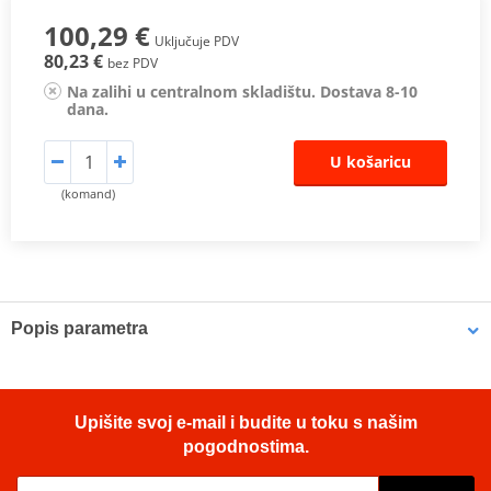
100,29 €
Uključuje PDV
80,23 €
bez PDV
Na zalihi u centralnom skladištu. Dostava 8-10
dana.
U košaricu
(komand)
Popis parametra
The semi-rigid side bags
are an alternative to rigid side cases,
ideal for those who do not usually make long journeys with the
bike and seeks balance between functionality and aesthetics. But
Upišite svoj e-mail i budite u toku s našim
if you want to enjoy the full guarantee of a baggage conveyor
pogodnostima.
system when you travel out of town, it is better to secure with a
locking system.