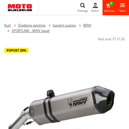
0
Pretraga
Račun
Košarica
Meni
Pretraga
Kući
Dodatna oprema
Ispušni sustavi
MIVV
SPORTLINE - MIVV ispuh
Naš kod:
P13128
POPUST 20%