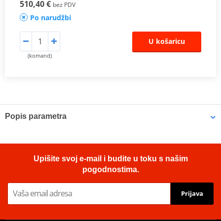
510,40 €
bez PDV
Po narudžbi
U košaricu
(komand)
Popis parametra
Proizvođač
MIVV
HOMOLOGATION /
EC approved
Upišite svoj e-mail i budite u toku s našim
APPROVAL
pogodnostima.
Position
ORIGINAL
Prijava
Catalytic converter
it keeps the OE kat
kit