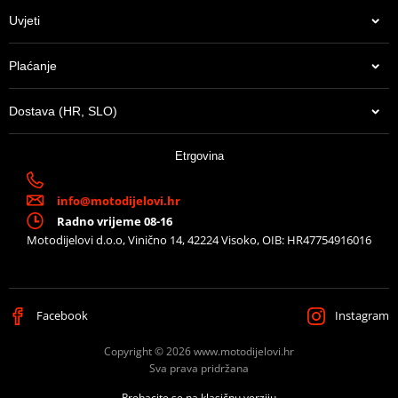
Line
SPORT
Uvjeti
Noise emissions EC
EC approved
approval
Plaćanje
Product info
[GS Titanium Edition.]
Gas emissions EC
Dostava (HR, SLO)
EC approved
approval
Etrgovina
info@motodijelovi.hr
Radno vrijeme 08-16
Motodijelovi d.o.o, Vinično 14, 42224 Visoko, OIB: HR47754916016
Facebook
Instagram
Copyright © 2026 www.motodijelovi.hr
Sva prava pridržana
Prebacite se na klasičnu verziju