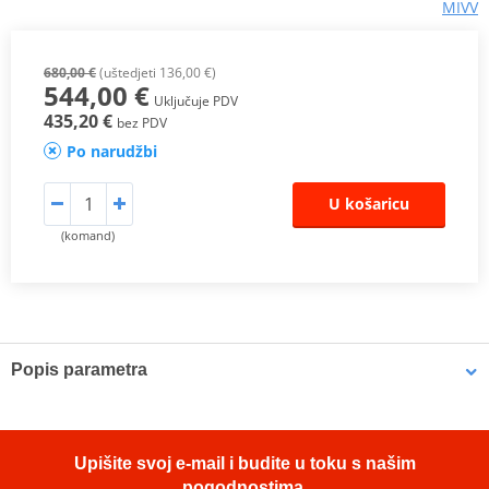
MIVV
680,00 €
(uštedjeti 136,00 €)
544,00 €
Uključuje PDV
435,20 €
bez PDV
Po narudžbi
U košaricu
(komand)
Popis parametra
Scheme
PDF
Proizvođač
MIVV
Upišite svoj e-mail i budite u toku s našim
pogodnostima.