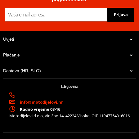
HOMOLOGATION /
EC approved
APPROVAL
Prijava
Position
ORIGINAL
Catalytic converter
it keeps the OE kat
kit
Uvjeti
Line
SPORT
Noise emissions EC
Plaćanje
EC approved
approval
Dostava (HR, SLO)
Product info
-
Gas emissions EC
EC approved
Etrgovina
approval
info@motodijelovi.hr
Radno vrijeme 08-16
Motodijelovi d.o.o, Vinično 14, 42224 Visoko, OIB: HR47754916016