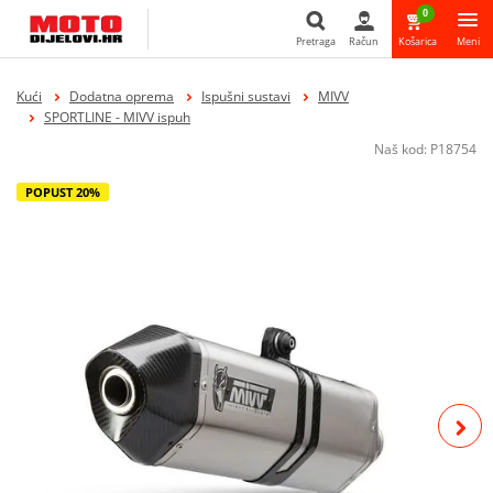
0
Pretraga
Račun
Košarica
Meni
Pretraga
Kući
Dodatna oprema
Ispušni sustavi
MIVV
SPORTLINE - MIVV ispuh
Naš kod:
P18754
POPUST 20%