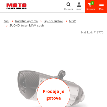
0
Pretraga
Račun
Košarica
Meni
Pretraga
Kući
Dodatna oprema
Ispušni sustavi
MIVV
SUONO linija - MIVV ispuh
Naš kod:
P18770
Prodaja je
gotova