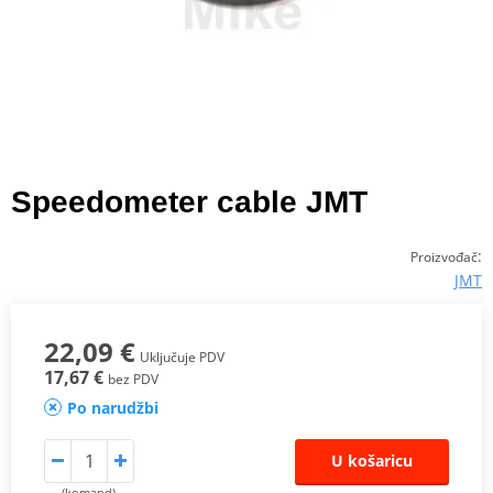
Speedometer cable JMT
:
Proizvođač
JMT
22,09 €
Uključuje PDV
17,67 €
bez PDV
Po narudžbi
U košaricu
(komand)