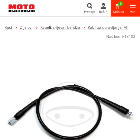
0
Pretraga
Račun
Košarica
Meni
Pretraga
Kući
Dijelovi
Kabeli, crijeva i bendžo
Kabli za upravljanje JMT
Naš kod:
P13102