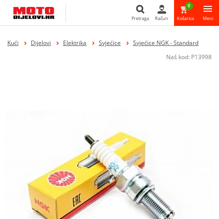
0
Pretraga
Račun
Košarica
Meni
Pretraga
Kući
Dijelovi
Elektrika
Svjećice
Svjećice NGK - Standard
Naš kod:
P13998