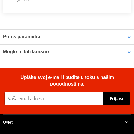
Popis parametra
NGK nickel spark plugs
feature a specially designed v-groove
Moglo bi biti korisno
center electrode, improving ignitability and reducing quenching.
The 98% pure copper core delivers increased heat dissipation for
more reliable starts and reduced risk of overheating.
Plug protector MOTION STUFF Plavi
Upišite svoj e-mail i budite u toku s našim
Cold-rolled threads prevent cross-threading and damage to
pogodnostima.
cylinder heads
Trivalent plating eliminates need for anti-seize
Prijava
High-grade alumina silicate ceramic
NGK catalogue 2017
PDF
Uvjeti
Proizvođač
NGK