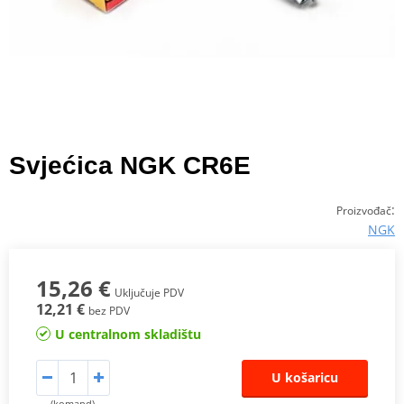
Svjećica NGK CR6E
:
Proizvođač
NGK
15,26 €
Uključuje PDV
12,21 €
bez PDV
U centralnom skladištu
U košaricu
(komand)